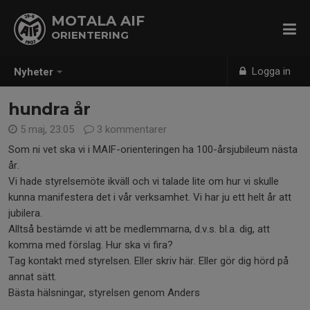
MOTALA AIF
ORIENTERING
Logga in
Nyheter
hundra år
5 maj, 23:05
3 kommentarer
Som ni vet ska vi i MAIF-orienteringen ha 100-årsjubileum nästa
år.
Vi hade styrelsemöte ikväll och vi talade lite om hur vi skulle
kunna manifestera det i vår verksamhet. Vi har ju ett helt år att
jubilera.
Alltså bestämde vi att be medlemmarna, d.v.s. bl.a. dig, att
komma med förslag. Hur ska vi fira?
Tag kontakt med styrelsen. Eller skriv här. Eller gör dig hörd på
annat sätt.
Bästa hälsningar, styrelsen genom Anders