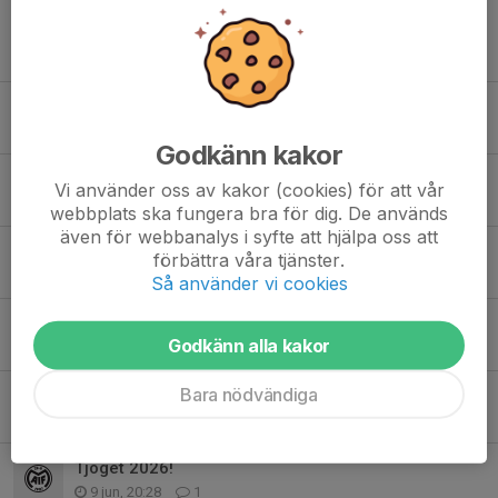
Tidigare nyheter
25-manna
5 aug, 10:54
1
Godkänn kakor
Daglediga i Motala AIF OL, OK Motala och Tjällmo-Godegårds OK
Vi använder oss av kakor (cookies) för att vår
3 aug, 15:41
0
webbplats ska fungera bra för dig. De används
även för webbanalys i syfte att hjälpa oss att
Ungdomsserien 26 augusti
förbättra våra tjänster.
28 jul, 11:04
5
Så använder vi cookies
Månadens bana 2 sommaren 2026
Godkänn alla kakor
14 jul, 19:18
0
Bara nödvändiga
Månadens bana
14 jun, 16:06
0
Tjoget 2026!
9 jun, 20:28
1