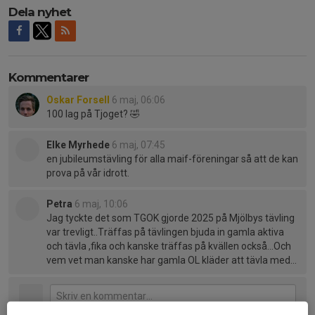
Dela nyhet
Kommentarer
Oskar Forsell
6 maj, 06:06
100 lag på Tjoget? 🤣
Elke Myrhede
6 maj, 07:45
en jubileumstävling för alla maif-föreningar så att de kan
prova på vår idrott.
Petra
6 maj, 10:06
Jag tyckte det som TGOK gjorde 2025 på Mjölbys tävling
var trevligt..Träffas på tävlingen bjuda in gamla aktiva
och tävla ,fika och kanske träffas på kvällen också...Och
vem vet man kanske har gamla OL kläder att tävla med...