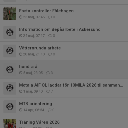
Fasta kontroller Fålehagen
25 maj, 07:46
0
Information om depåarbete i Askersund
24 maj, 07:17
0
Vätternrunda arbete
20 maj, 21:10
0
hundra år
5 maj, 23:05
3
Motala AIF OL laddar för 10MILA 2026 tillsammans med OK Motala – nu kör vi!
1 maj, 09:40
7
MTB orientering
14 apr, 06:54
0
Träning Våren 2026