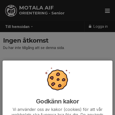
MOTALA AIF
ORIENTERING - Senior
Logga in
Till hemsidan
Ingen åtkomst
Du har inte tillgång att se denna sida.
Godkänn kakor
Vi använder oss av kakor (cookies) för att vår
webbplats ska fungera bra för dig. De används