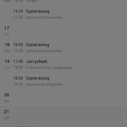
19:00
Mån
Övralid
19:30
Gymträning
21:00
Gymmet Idrottsparken
17
Tis
18
18:00
Gymträning
19:30
Ons
Gymmet Idrottsparken
19
17:45
JerrysNatt
19:00
Tor
Folktandvården, Seglargatan
18:00
Gymträning
19:30
Gymmet Idrottsparken
20
Fre
21
Lör