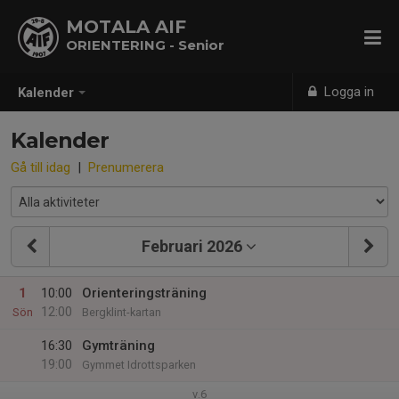
MOTALA AIF
ORIENTERING - Senior
Logga in
Kalender
Kalender
Gå till idag
|
Prenumerera
Februari 2026
1
10:00
Orienteringsträning
12:00
Sön
Bergklint-kartan
16:30
Gymträning
19:00
Gymmet Idrottsparken
v.6