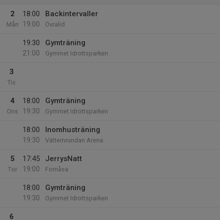
2
18:00
Backintervaller
19:00
Mån
Övralid
19:30
Gymträning
21:00
Gymmet Idrottsparken
3
Tis
4
18:00
Gymträning
19:30
Ons
Gymmet Idrottsparken
18:00
Inomhusträning
19:30
Vätternrundan Arena
5
17:45
JerrysNatt
19:00
Tor
Fornåsa
18:00
Gymträning
19:30
Gymmet Idrottsparken
6