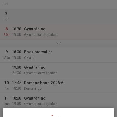
Fre
7
Lör
8
16:30
Gymträning
19:00
Sön
Gymmet Idrottsparken
v.7
9
18:00
Backintervaller
19:00
Mån
Övralid
19:30
Gymträning
21:00
Gymmet Idrottsparken
10
17:45
Ramons bana 2026:6
18:30
Tis
Domarringen
11
18:00
Gymträning
19:30
Ons
Gymmet Idrottsparken
18:00
Inhomhusträning