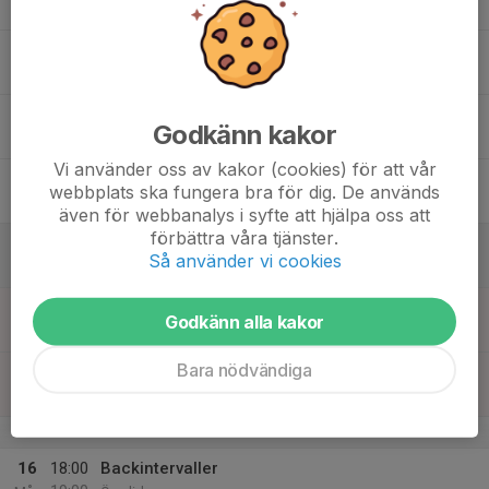
19:30
Skolgårda Skola
12
18:00
Gymträning
19:30
Tor
Gymmet Idrottsparken
18:00
Reflexbanan i Fålehagen.
Godkänn kakor
19:15
Fålehagsstugan
Vi använder oss av kakor (cookies) för att vår
13
webbplats ska fungera bra för dig. De används
Fre
även för webbanalys i syfte att hjälpa oss att
förbättra våra tjänster.
14
Så använder vi cookies
Lör
15
10:00
Orienteringsträning
Godkänn alla kakor
12:00
Sön
Stadsgränsen, Ödeby
Bara nödvändiga
16:30
Gymträning
19:00
Gymmet Idrottsparken
v.8
16
18:00
Backintervaller