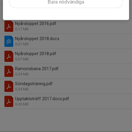
Bara nödvändiga
karlsbyläger2017_inbjudan.pdf
0,06 MB
Nyårsloppet 2016.pdf
0,17 MB
Nyårsloppet 2018.docx
0,01 MB
Nyårsloppet 2018.pdf
0,07 MB
Ramonsbana 2017.pdf
0,34 MB
Söndagsträning.pdf
0,34 MB
Upptaktsträff 2017.docx.pdf
0,45 MB