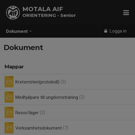
MOTALA AIF
ORIENTERING - Senior
Logga in
Dokument
Dokument
Mappar
Kretsmöten(protokoll)
(2)
Medhjälpare till ungdomsträning
(2)
Resor/läger
(2)
Verksamhetsdokument
(7)