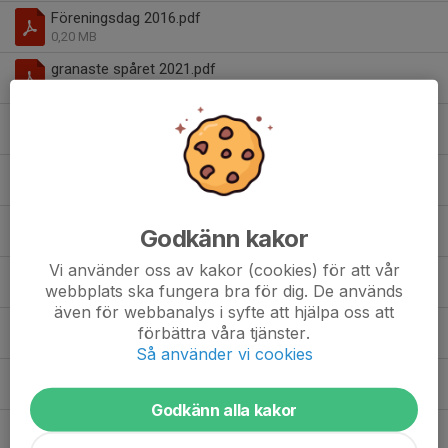
Föreningsdag 2016.pdf
0,20 MB
granaste spåret 2021.pdf
0,44 MB
hostfest2016.pdf
0,20 MB
höstfestinbjudan.pdf
0,43 MB
Inbjudan nyårsloppet 2015.pdf
Godkänn kakor
0,03 MB
Vi använder oss av kakor (cookies) för att vår
Inbjudan Ramonsbana 2019.pdf
webbplats ska fungera bra för dig. De används
0,51 MB
även för webbanalys i syfte att hjälpa oss att
Inbjudan Ramonsbana 2021(2).pdf
förbättra våra tjänster.
0,05 MB
Så använder vi cookies
Inbjudan Ramonsbana 2021.pdf
0,05 MB
Godkänn alla kakor
Januariläger PDF.pdf
0,94 MB