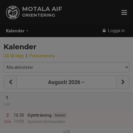
MOTALA AIF
ORIENTERING
Logga in
Kalender
Kalender
Gå till idag
|
Prenumerera
Augusti 2026
1
Lör
2
16:30
Gymträning
Senior
19:00
Sön
Gymmet Idrottsparken
v.32