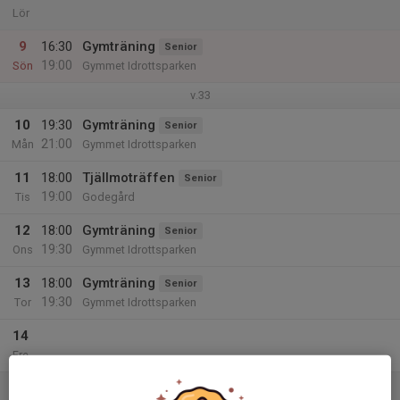
Lör
9
16:30
Gymträning
Senior
19:00
Sön
Gymmet Idrottsparken
v.33
10
19:30
Gymträning
Senior
21:00
Mån
Gymmet Idrottsparken
11
18:00
Tjällmoträffen
Senior
19:00
Tis
Godegård
12
18:00
Gymträning
Senior
19:30
Ons
Gymmet Idrottsparken
13
18:00
Gymträning
Senior
19:30
Tor
Gymmet Idrottsparken
14
Fre
15