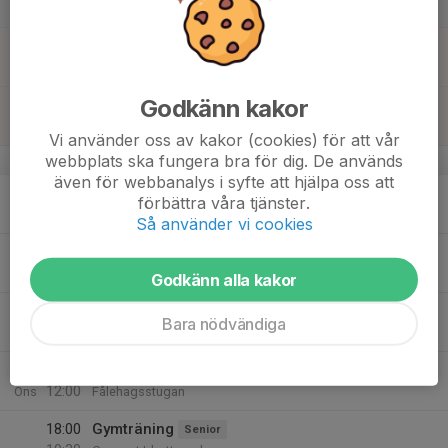
Lör
16
10:00
Kolmårdsträffen Lång
Senior
13:00
Sön
Tjalve Orienteringsklubb
Godkänn kakor
16:30
Gymträning
Senior
19:00
Gymmet Idrottsparken
Vi använder oss av kakor (cookies) för att vår
webbplats ska fungera bra för dig. De används
v.34
även för webbanalys i syfte att hjälpa oss att
17
18:00
Städning Oskar Susanna F
förbättra våra tjänster.
19:00
Mån
Fålehagsstugan
Så använder vi cookies
19:30
Gymträning
Senior
21:00
Gymmet Idrottsparken
Godkänn alla kakor
18
Bara nödvändiga
Tis
19
10:00
Informationsträff daglediga om O65+
12:00
Ons
Fålehagsstugan
18:00
Gymträning
Senior