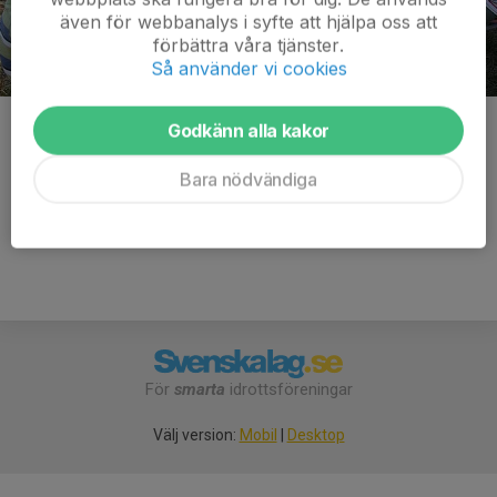
även för webbanalys i syfte att hjälpa oss att
förbättra våra tjänster.
Så använder vi cookies
Väntan vid vindskyddet på nästa löpare.
Godkänn alla kakor
Kommentarer
Bara nödvändiga
För
smarta
idrottsföreningar
Välj version:
Mobil
|
Desktop