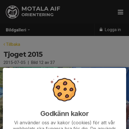
MOTALA AIF
ORIENTERING
Logga in
Bildgalleri
Tillbaka
Tjoget 2015
2015-07-05
|
Bild
12
av 37
Godkänn kakor
Vi använder oss av kakor (cookies) för att vår
webbplats ska fungera bra för dig. De används