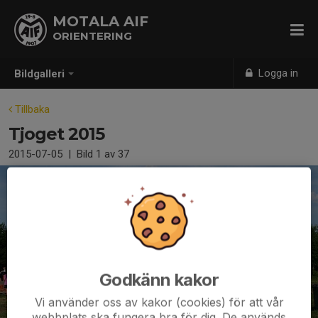
MOTALA AIF
ORIENTERING
Logga in
Bildgalleri
Tillbaka
Tjoget 2015
2015-07-05
|
Bild
1
av 37
Godkänn kakor
Vi använder oss av kakor (cookies) för att vår
webbplats ska fungera bra för dig. De används