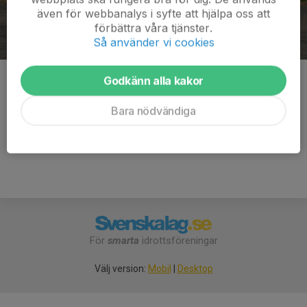
även för webbanalys i syfte att hjälpa oss att
förbättra våra tjänster.
Så använder vi cookies
Informationstältet.
Godkänn alla kakor
Kommentarer
Bara nödvändiga
För
smarta
idrottsföreningar
Välj version:
Mobil
|
Desktop