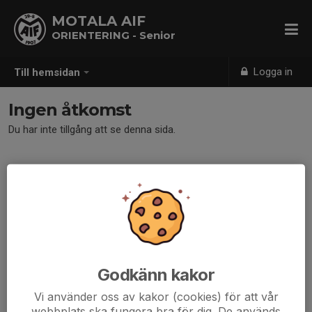
MOTALA AIF
ORIENTERING - Senior
Logga in
Till hemsidan
Ingen åtkomst
Du har inte tillgång att se denna sida.
Godkänn kakor
Vi använder oss av kakor (cookies) för att vår
webbplats ska fungera bra för dig. De används