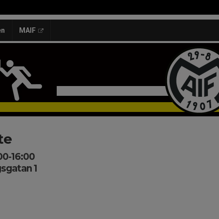
en
MAIF
te
00-16:00
sgatan 1