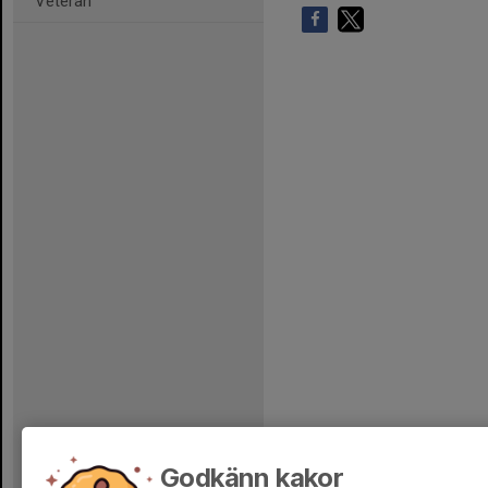
Veteran
Godkänn kakor