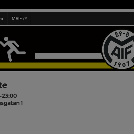
en
MAIF
te
0-23:00
sgatan 1