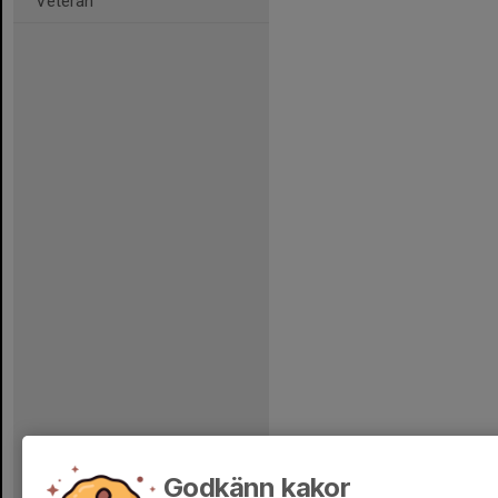
Veteran
Godkänn kakor