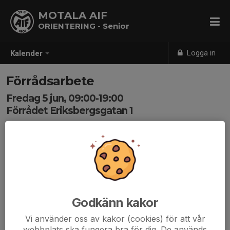
MOTALA AIF
ORIENTERING - Senior
Logga in
Kalender
Förrådsarbete
Fredag 5 jun, 09:00-19:00
Förrådet Eriksbergsgatan 1
Samling: 09:00
Lunch 12-13
Godkänn kakor
Vi använder oss av kakor (cookies) för att vår
webbplats ska fungera bra för dig. De används