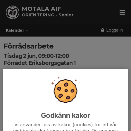
MOTALA AIF
ORIENTERING - Senior
Logga in
Kalender
Förrådsarbete
Tisdag 2 jun, 09:00-12:00
Förrådet Eriksbergsgatan 1
Samling: 09:00
Godkänn kakor
Vi använder oss av kakor (cookies) för att vår
webbplats ska fungera bra för dig. De används