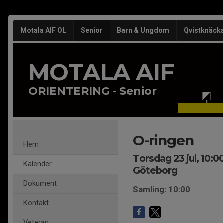
Motala AIF OL
Senior
Barn & Ungdom
Qvistknäck
MOTALA AIF
ORIENTERING - Senior
O-ringen
Hem
Torsdag 23 jul, 10:0
Kalender
Göteborg
Dokument
Samling: 10:00
Kontakt
Veteran