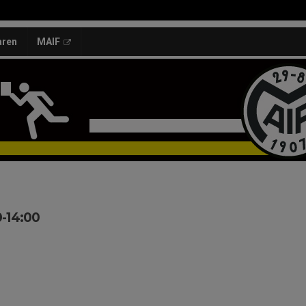
aren
MAIF
0-14:00