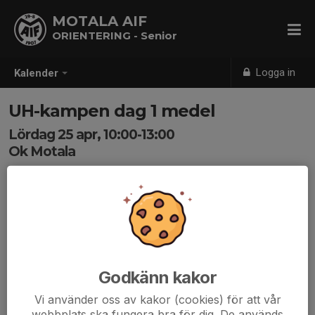
MOTALA AIF
ORIENTERING - Senior
Logga in
Kalender
UH-kampen dag 1 medel
Lördag 25 apr, 10:00-13:00
Ok Motala
Samling: 10:00
eventor.orientering.se/Events/Show/52311
Godkänn kakor
Vi använder oss av kakor (cookies) för att vår
webbplats ska fungera bra för dig. De används