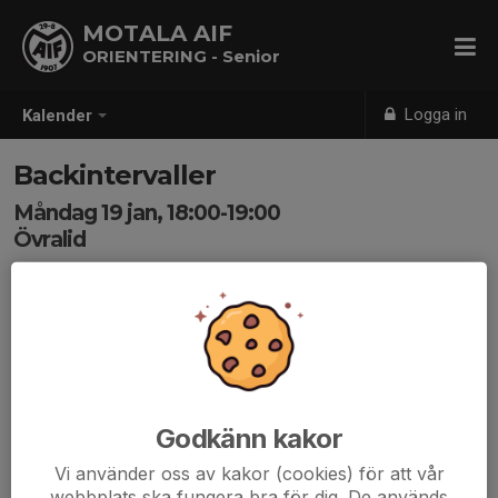
MOTALA AIF
ORIENTERING - Senior
Logga in
Kalender
Backintervaller
Måndag 19 jan, 18:00-19:00
Övralid
Samling: 17:55, Parkeringen nedanför backen
Intervaller i Övralid med OK Motala.
Träningen börjar 1800. Var på plats lite innan.
maps.app.goo.gl/kzLmNdUqBAruzePR8
Godkänn kakor
Vi använder oss av kakor (cookies) för att vår
webbplats ska fungera bra för dig. De används