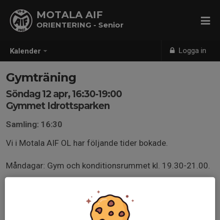
MOTALA AIF
ORIENTERING - Senior
Logga in
Kalender
Gymträning
Söndag 12 apr, 16:30-19:00
Gymmet Idrottsparken
Samling: 16:30
Vi i Motala AIF OL har följande tider bokade.
Måndagar: Gym och konditionsrummet kl. 19.30-21.00.
Onsdagar: Gym och konditionsrummet kl. 18.00–19.30.
Torsdagar: Gym och konditionsrummet kl. 18.00–19.30.