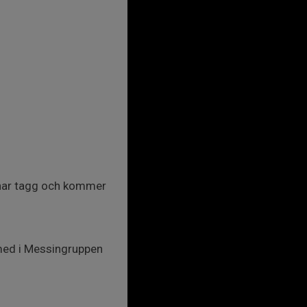
 har tagg och kommer
 med i Messingruppen