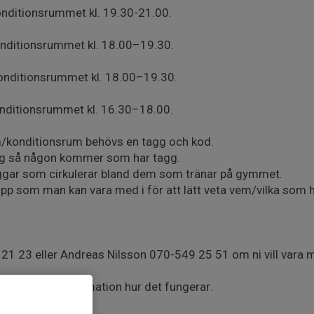
nditionsrummet kl. 19.30-21.00.
nditionsrummet kl. 18.00–19.30.
onditionsrummet kl. 18.00–19.30.
nditionsrummet kl. 16.30–18.00.
m/konditionsrum behövs en tagg och kod.
ig så någon kommer som har tagg.
aggar som cirkulerar bland dem som tränar på gymmet.
upp som man kan vara med i för att lätt veta vem/vilka som
 21 23 eller Andreas Nilsson 070-549 25 51 om ni vill vara
agg och mer information hur det fungerar.