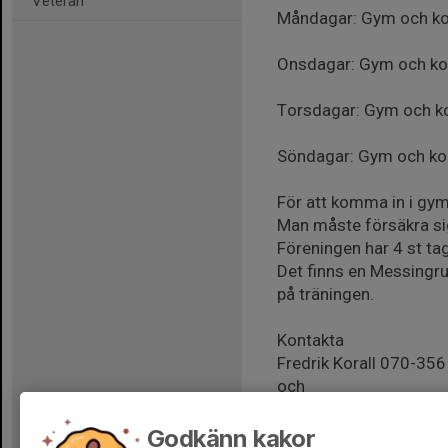
Veteran
Måndagar: Gym och ko
Onsdagar: Gym och ko
Torsdagar: Gym och k
Söndagar: Gym och ko
För att komma in i gy
Man måste försäkra s
Föreningen har 4 st t
Det finns en Messingr
på träningen.
Kontakta
Fredrik Korall 070-356
och
för eventuellt lån av t
Godkänn kakor