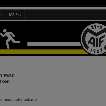
en
MAIF
0-19:30
rken
följande tider bokade.