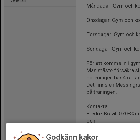
Veteran
Måndagar: Gym och ko
Onsdagar: Gym och ko
Torsdagar: Gym och k
Söndagar: Gym och ko
För att komma in i gy
Man måste försäkra s
Föreningen har 4 st t
Det finns en Messingr
på träningen.
Kontakta
Fredrik Korall 070-356
och
för eventuellt lån av t
Godkänn kakor