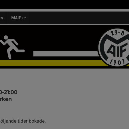
en
MAIF
0-21:00
rken
följande tider bokade.