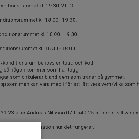
nditionsrummet kl. 19.30-21.00.
nditionsrummet kl. 18.00–19.30.
onditionsrummet kl. 18.00–19.30.
nditionsrummet kl. 16.30–18.00.
m/konditionsrum behövs en tagg och kod.
ig så någon kommer som har tagg.
aggar som cirkulerar bland dem som tränar på gymmet.
upp som man kan vara med i för att lätt veta vem/vilka som
 21 23 eller Andreas Nilsson 070-549 25 51 om ni vill vara
agg och mer information hur det fungerar.