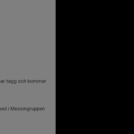
 har tagg och kommer
 med i Messingruppen