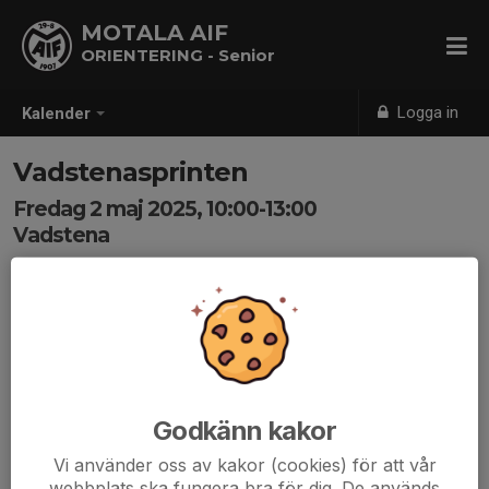
MOTALA AIF
ORIENTERING - Senior
Logga in
Kalender
Vadstenasprinten
Fredag 2 maj 2025, 10:00-13:00
Vadstena
Samling: 10:00
Godkänn kakor
Vi använder oss av kakor (cookies) för att vår
webbplats ska fungera bra för dig. De används