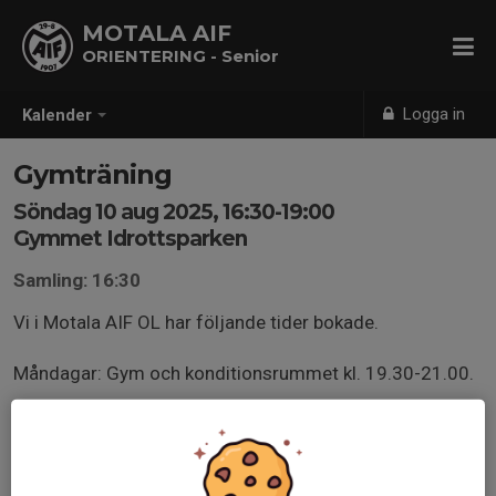
MOTALA AIF
ORIENTERING - Senior
Logga in
Kalender
Gymträning
Söndag 10 aug 2025, 16:30-19:00
Gymmet Idrottsparken
Samling: 16:30
Vi i Motala AIF OL har följande tider bokade.
Måndagar: Gym och konditionsrummet kl. 19.30-21.00.
Onsdagar: Gym och konditionsrummet kl. 18.00–19.30.
Torsdagar: Gym och konditionsrummet kl. 18.00–19.30.