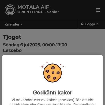
MOTALA AIF
ORIENTERING - Senior
Logga in
Kalender
Tjoget
Söndag 6 jul 2025, 00:00-17:00
Lessebo
Samling: 00:00
Godkänn kakor
Vi använder oss av kakor (cookies) för att vår
webbplats ska fungera bra för dig. De används