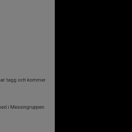
 har tagg och kommer
 med i Messingruppen