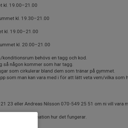
 kl. 19.00–21.00
ummet kl. 19.30–21.00
 kl. 19.00–21.00
rummet kl. 20.00–21.00
m/konditionsrum behövs en tagg och kod.
ig så någon kommer som har tagg.
aggar som cirkulerar bland dem som tränar på gymmet.
upp som man kan vara med i för att lätt veta vem/vilka som
 21 23 eller Andreas Nilsson 070-549 25 51 om ni vill vara
agg och mer information hur det fungerar.