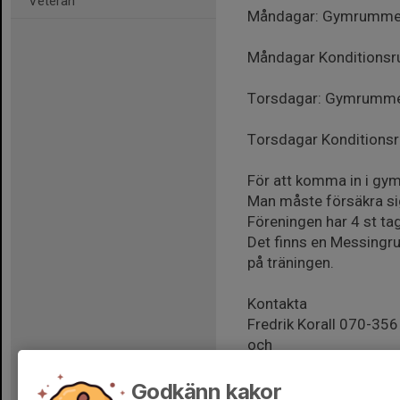
Veteran
Måndagar: Gymrummet
Måndagar Konditionsr
Torsdagar: Gymrummet
Torsdagar Konditions
För att komma in i gy
Man måste försäkra s
Föreningen har 4 st t
Det finns en Messingr
på träningen.
Kontakta
Fredrik Korall 070-356
och
för eventuellt lån av t
Godkänn kakor