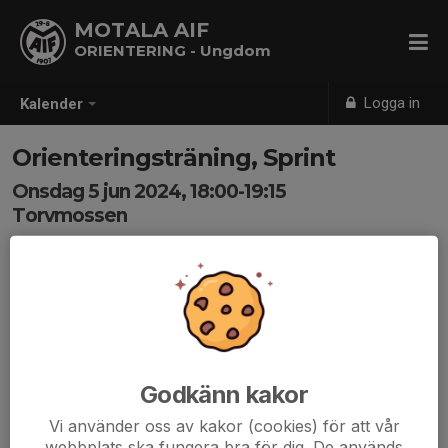
MOTALA AIF
ORIENTERING - Ungdom
Logga in
Kalender
Orienteringsträning, Sprint
Onsdag 5 jun 2024, 18:00-19:15
Torvmossen
Samling: 18:00
Karta
På onsdag kör vi sprintträning på en nyritad del av
Torvmossen-kartan
Samling kl. 18:00, länk till Google Maps
Godkänn kakor
Vi använder oss av kakor (cookies) för att vår
Om man kommer med bil kan man t.ex. parkera vid
webbplats ska fungera bra för dig. De används