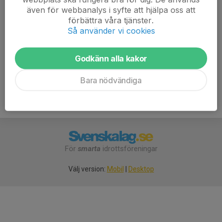
Biltema, annars är cykel smidigast
även för webbanalys i syfte att hjälpa oss att
förbättra våra tjänster.
Träningen passar ALLA, barn/junior/senior/äldre.
Så använder vi cookies
Nybörjare/rutinerad orienterare.
Godkänn alla kakor
Bara nödvändiga
För
smarta
idrottsföreningar
Välj version:
Mobil
|
Desktop